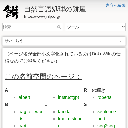
内容へ移動
自然言語処理の餅屋
https://www.jnlp.org/
サイドバー
（ページ名が全部小文字化されているのはDokuWikiの仕
様なのでご容赦ください）
この名前空間のページ：
A
I
R の続き
albert
instructgpt
roberta
B
L
S
bag_of_wor
lamda
sentence-
ds
line_distilbe
bert
bart
rt
seq2seq