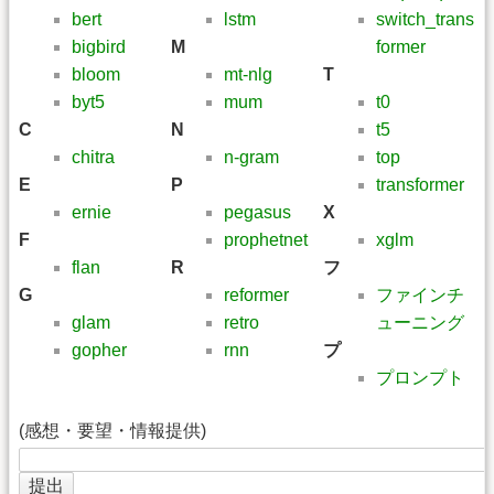
bert
lstm
switch_trans
bigbird
M
former
bloom
mt-nlg
T
byt5
mum
t0
C
N
t5
chitra
n-gram
top
E
P
transformer
ernie
pegasus
X
F
prophetnet
xglm
flan
R
フ
G
reformer
ファインチ
glam
retro
ューニング
gopher
rnn
プ
プロンプト
(感想・要望・情報提供)