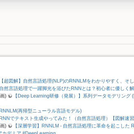
【超図解】自然言語処理(NLP)のRNNLMをわかりやすく、そ
自然言語処理で一躍脚光を浴びたRNNとは？初心者に優しく
(動画)
【Deep Learning研修（発展）】系列データモデリング (RNN
RNNLM(再帰型ニューラル言語モデル)
RNNでテキスト生成やってみた！（自然言語処理）【図解速習DeepL
(動画)
【深層学習】RNNLM - 自然言語処理に革命を起こした R
アカデミア #DeepLearning