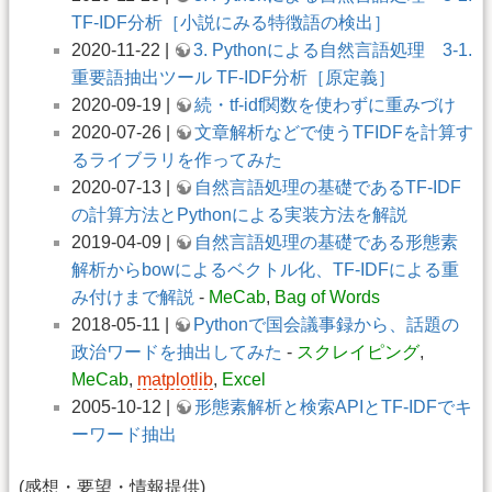
TF-IDF分析［小説にみる特徴語の検出］
2020-11-22 |
3. Pythonによる自然言語処理 3-1.
重要語抽出ツール TF-IDF分析［原定義］
2020-09-19 |
続・tf-idf関数を使わずに重みづけ
2020-07-26 |
文章解析などで使うTFIDFを計算す
るライブラリを作ってみた
2020-07-13 |
自然言語処理の基礎であるTF-IDF
の計算方法とPythonによる実装方法を解説
2019-04-09 |
自然言語処理の基礎である形態素
解析からbowによるベクトル化、TF-IDFによる重
み付けまで解説
-
MeCab
,
Bag of Words
2018-05-11 |
Pythonで国会議事録から、話題の
政治ワードを抽出してみた
-
スクレイピング
,
MeCab
,
matplotlib
,
Excel
2005-10-12 |
形態素解析と検索APIとTF-IDFでキ
ーワード抽出
(感想・要望・情報提供)