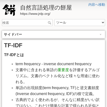
内容へ移動
自然言語処理の餅屋
https://www.jnlp.org/
サイドバー
TF-IDF
TF-IDFとは
term frequency - inverse document frequency
文書中に含まれる単語の
重要度
を評価するアルゴ
リズム。文書のベクトル化など様々な用途に使わ
れる。
単語の出現頻度(term frequency, TF)と逆文書頻度
(Inverse document frequency, IDF)の積で定義。
古典的でよく使われるが、そんなに精度がいい訳
ではない。これだけ簡単な計算で得られる近似と