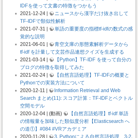
IDFを使って文書の特徴をつかもう
2021-12-24 |
ニュースから漢字だけ抜き出して
TF-IDFで類似性解析
2021-07-31 |
単語の重要度の指標tf-idfの数式の感
覚的な説明
2021-06-01 |
青空文庫の形態素解析データから
tf-idf を計量して文芸作品連想クイズを生成する
2021-03-14 |
【Python】TF-IDF を使って自分の
ブログの特徴を取得してみた
2021-02-24 |
【自然言語処理】TF-IDFの概要と
Pythonでの実装方法について
2020-12-11 |
Information Retrieval and Web
Search まとめ(11): スコア計算：TF-IDFとベクトル
空間モデル
2020-12-04 | (動画)
【自然言語処理】tf-idf 単語
の情報量を加味した類似度分析【Elasticsearch へ
の道①】#084 #VRアカデミア
2020-11-28 |
3. Pythonによる自然言語処理 3-2.