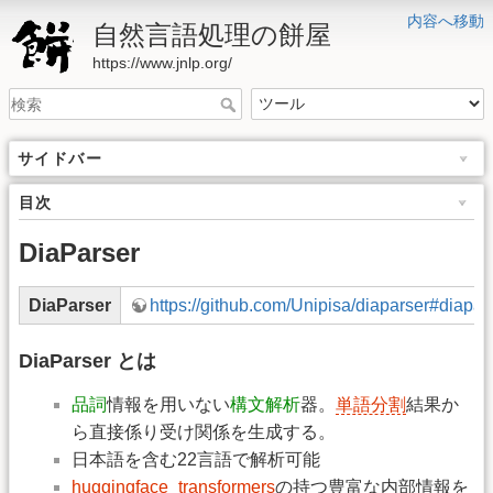
内容へ移動
自然言語処理の餅屋
https://www.jnlp.org/
サイドバー
目次
DiaParser
DiaParser
https://github.com/Unipisa/diaparser#diapar
DiaParser とは
品詞
情報を用いない
構文解析
器。
単語分割
結果か
ら直接係り受け関係を生成する。
日本語を含む22言語で解析可能
huggingface_transformers
の持つ豊富な内部情報を