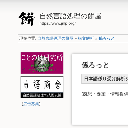
自然言語処理の餅屋
https://www.jnlp.org/
現在位置:
自然言語処理の餅屋
»
構文解析
»
係ろっと
係ろっと
日本語係り受け解析
(感想・要望・情報提
(
広告募集
)