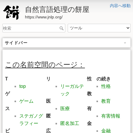
内容へ移動
自然言語処理の餅屋
https://www.jnlp.org/
サイドバー
この名前空間のページ：
T
リ
性 の続き
top
リーガルテ
性格
ゲ
ック
教
ゲーム
医
教育
ス
医療
有
ステガノグ
匿
有害情報
ラフィー
匿名加工
金
ビ
広
金融