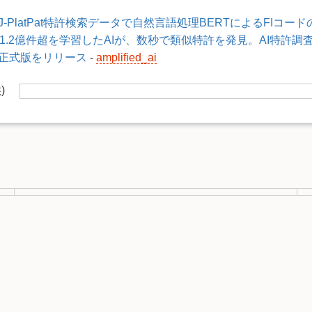
J-PlatPat特許検索データで自然言語処理BERTによるFIコー
1.2億件超を学習したAIが、数秒で類似特許を発見。AI特許調査プ
正式版をリリース
-
amplified_ai
供)