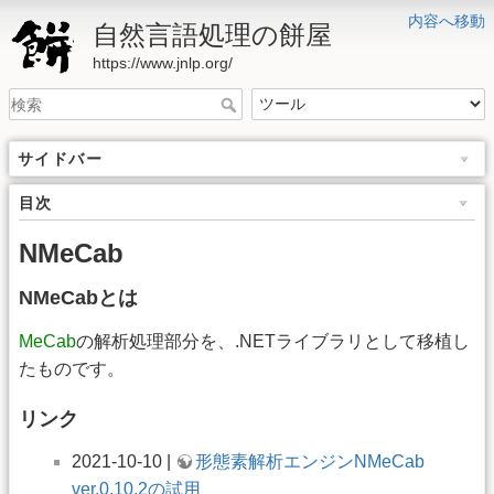
内容へ移動
自然言語処理の餅屋
https://www.jnlp.org/
サイドバー
目次
NMeCab
NMeCabとは
MeCab
の解析処理部分を、.NETライブラリとして移植し
たものです。
リンク
2021-10-10 |
形態素解析エンジンNMeCab
ver.0.10.2の試用