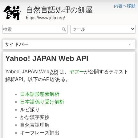
内容へ移動
自然言語処理の餅屋
https://www.jnlp.org/
サイドバー
Yahoo! JAPAN Web API
Yahoo! JAPAN Web
API
は、
ヤフー
が公開するテキスト
解析API。以下のAPIがある。
日本語形態素解析
日本語係り受け解析
ルビ振り
かな漢字変換
自然言語理解
キーフレーズ抽出