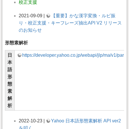
校正支援
2021-09-09 |
【重要】かな漢字変換・ルビ振
り・校正支援・キーフレーズ抽出API V2 リリース
のお知らせ
形態素解析
日
https://developer.yahoo.co.jp/webapi/jlp/ma/v1/parse
本
語
形
態
素
解
析
2022-10-23 |
Yahoo 日本語形態素解析 API ver2
を叩く