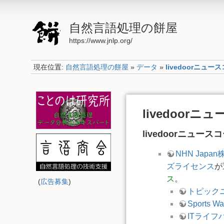
自然言語処理の餅屋
https://www.jnlp.org/
現在位置:
自然言語処理の餅屋
»
データ
»
livedoorニュー
livedoor
livedoorニュー
NHN Japa
ズライセンス
が
ス
。
(
広告募集
)
トピック
Sports Wa
ITライフ