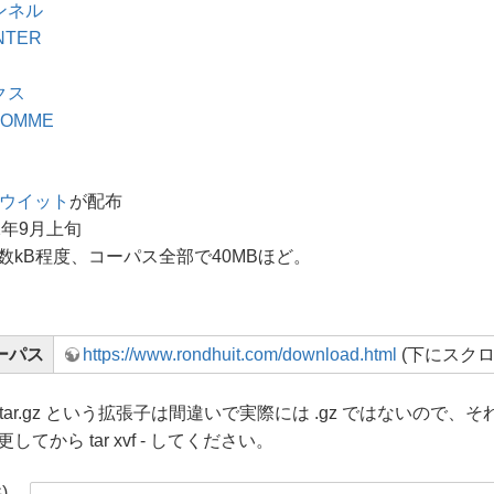
ンネル
NTER
クス
 HOMME
ウイット
が配布
2年9月上旬
数kB程度、コーパス全部で40MBほど。
コーパス
https://www.rondhuit.com/download.html
(下にスク
ar.gz という拡張子は間違いで実際には .gz ではないので、それぞれ ldcc-2
てから tar xvf - してください。
供)