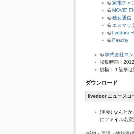
家電チャ
MOVIE E
独女通信
エスマッ
livedoor
Peachy
株式会社ロン
収集時期：201
規模：１記事は
ダウンロード
livedoor ニュース
(重要) なんとか.t
にファイル名変更し
(感想・要望・情報提