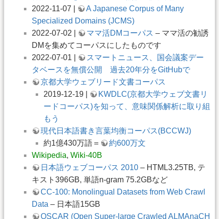
2022-11-07 |
A Japanese Corpus of Many
Specialized Domains (JCMS)
2022-07-02 |
ママ活DMコーパス
– ママ活の勧誘
DMを集めてコーパスにしたものです
2022-07-01 |
スマートニュース、国会議案デー
タベースを無償公開 過去20年分をGitHubで
京都大学ウェブリード文書コーパス
2019-12-19 |
KWDLC(京都大学ウェブ文書リ
ードコーパス)を知って、意味関係解析に取り組
もう
現代日本語書き言葉均衡コーパス(BCCWJ)
約1億430万語＝
約600万文
Wikipedia
,
Wiki-40B
日本語ウェブコーパス 2010
– HTML3.25TB, テ
キスト396GB, 単語n-gram 75.2GBなど
CC-100: Monolingual Datasets from Web Crawl
Data
– 日本語15GB
OSCAR (Open Super-large Crawled ALMAnaCH