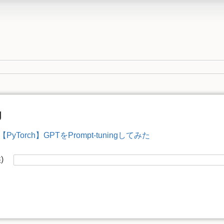
g
【PyTorch】GPTをPrompt-tuningしてみた
供)