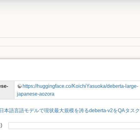
ese-
https://huggingface.co/KoichiYasuoka/deberta-large-
japanese-aozora
日本語言語モデルで現状最大規模を誇るdeberta-v2をQA
供)