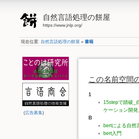
自然言語処理の餅屋
https://www.jnlp.org/
現在位置:
自然言語処理の餅屋
»
書籍
この名前空間
1
15stepで踏
ケーション開発
(
広告募集
)
B
bertによる自
bert入門