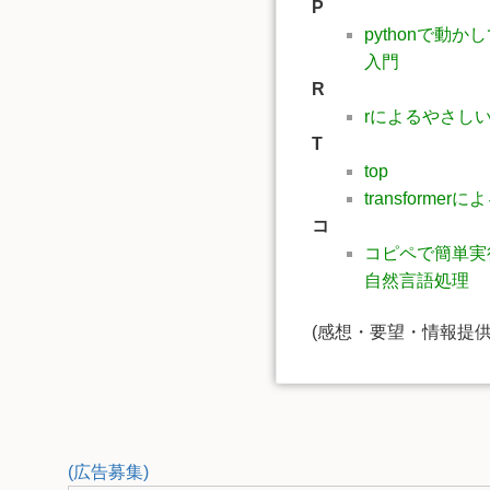
P
pythonで動
入門
R
rによるやさし
T
top
transforme
コ
コピペで簡単実
自然言語処理
(感想・要望・情報提
(広告募集)