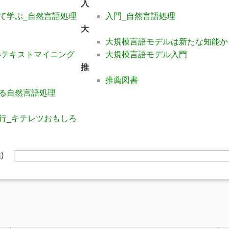
入
かして学ぶ_自然言語処理
入門_自然言語処理
大
大規模言語モデルは新たな知能か
いテキストマイニング
大規模言語モデル入門
推
推薦図書
rによる自然言語処理
行_キテレツおもしろ
供)