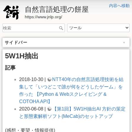
内容へ移動
自然言語処理の餅屋
https://www.jnlp.org/
サイドバー
5W1H抽出
記事
2018-10-30 |
NTT40年の自然言語処理技術を結
集して「いつどこで誰が何をどうしたゲーム」を
作った 【Python & Webスクレイピング &
COTOHA API】
2020-06-08 |
【第1回】5W1H抽出AI 方針の策定
と形態素解析ソフト(MeCab)のセットアップ
(感想・要望・情報提供)