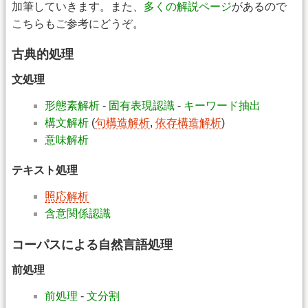
加筆していきます。また、
多くの解説ページ
があるので
こちらもご参考にどうぞ。
古典的処理
文処理
形態素解析
-
固有表現認識
-
キーワード抽出
構文解析
(
句構造解析
,
依存構造解析
)
意味解析
テキスト処理
照応解析
含意関係認識
コーパスによる自然言語処理
前処理
前処理
-
文分割