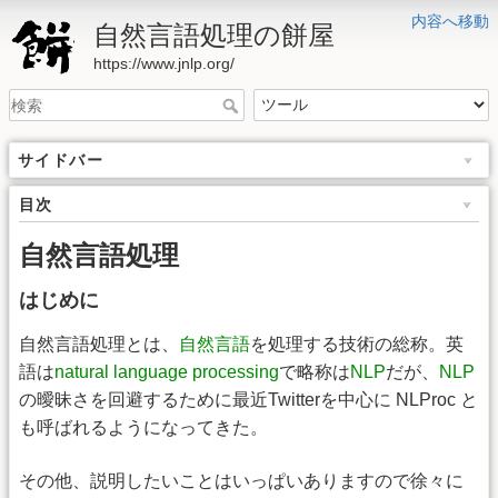
内容へ移動
自然言語処理の餅屋
https://www.jnlp.org/
サイドバー
目次
自然言語処理
はじめに
自然言語処理とは、
自然言語
を処理する技術の総称。英
語は
natural language processing
で略称は
NLP
だが、
NLP
の曖昧さを回避するために最近Twitterを中心に NLProc と
も呼ばれるようになってきた。
その他、説明したいことはいっぱいありますので徐々に