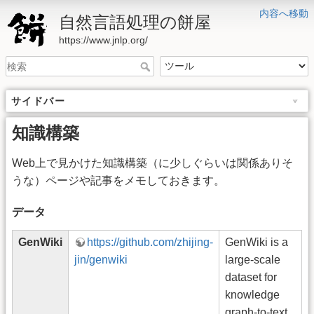
内容へ移動
自然言語処理の餅屋
https://www.jnlp.org/
サイドバー
知識構築
Web上で見かけた知識構築（に少しぐらいは関係ありそ
うな）ページや記事をメモしておきます。
データ
GenWiki
https://github.com/zhijing-
GenWiki is a
jin/genwiki
large-scale
dataset for
knowledge
graph-to-text