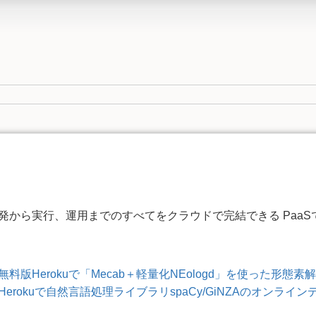
発から実行、運用までのすべてをクラウドで完結できる PaaS
無料版Herokuで「Mecab＋軽量化NEologd」を使った形態
Herokuで自然言語処理ライブラリspaCy/GiNZAのオンラ