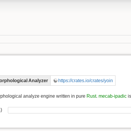
orphological Analyzer
https://crates.io/crates/yoin
phological analyze engine written in pure
Rust
.
mecab-ipadic
i
供)