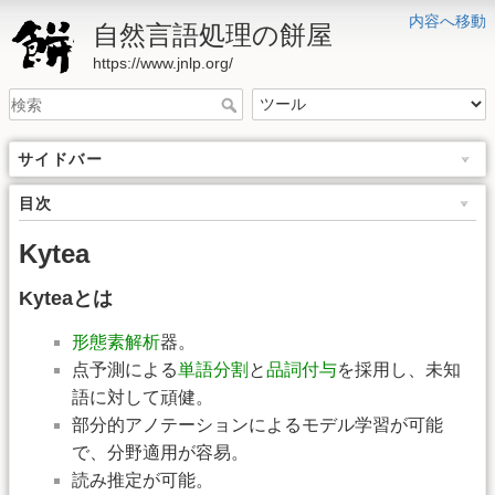
内容へ移動
自然言語処理の餅屋
https://www.jnlp.org/
サイドバー
目次
Kytea
Kyteaとは
形態素解析
器。
点予測による
単語分割
と
品詞付与
を採用し、未知
語に対して頑健。
部分的アノテーションによるモデル学習が可能
で、分野適用が容易。
読み推定が可能。