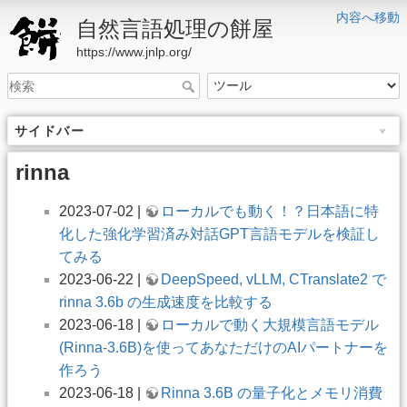
内容へ移動
自然言語処理の餅屋
https://www.jnlp.org/
サイドバー
rinna
2023-07-02 |
ローカルでも動く！？日本語に特
化した強化学習済み対話GPT言語モデルを検証し
てみる
2023-06-22 |
DeepSpeed, vLLM, CTranslate2 で
rinna 3.6b の生成速度を比較する
2023-06-18 |
ローカルで動く大規模言語モデル
(Rinna-3.6B)を使ってあなただけのAIパートナーを
作ろう
2023-06-18 |
Rinna 3.6B の量子化とメモリ消費