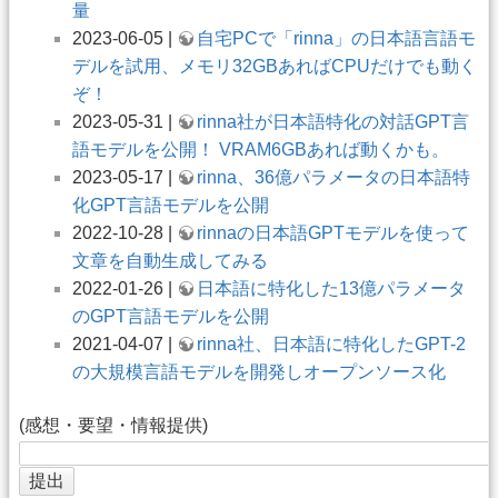
量
2023-06-05 |
自宅PCで「rinna」の日本語言語モ
デルを試用、メモリ32GBあればCPUだけでも動く
ぞ！
2023-05-31 |
rinna社が日本語特化の対話GPT言
語モデルを公開！ VRAM6GBあれば動くかも。
2023-05-17 |
rinna、36億パラメータの日本語特
化GPT言語モデルを公開
2022-10-28 |
rinnaの日本語GPTモデルを使って
文章を自動生成してみる
2022-01-26 |
日本語に特化した13億パラメータ
のGPT言語モデルを公開
2021-04-07 |
rinna社、日本語に特化したGPT-2
の大規模言語モデルを開発しオープンソース化
(感想・要望・情報提供)