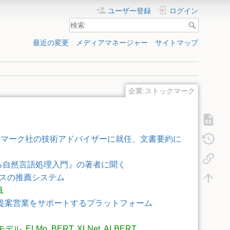
ユーザー登録
ログイン
最近の変更
メディアマネージャー
サイトマップ
企業:ストックマーク
クマーク社の技術アドバイザーに就任、文書要約に
よる自然言語処理入門』の著者に聞く
ースの推薦システム
識
で提案営業をサポートするプラットフォーム
モデル
,
ELMo
,
BERT
,
XLNet
,
ALBERT