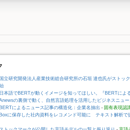
ク
国立研究開発法人産業技術総合研究所の石垣 達也氏がストッ
始
日本語でBERTが動くイメージを知ってほしい。『BERTに
Anewsの裏側で動く、自然言語処理を活用したビジネスニュ
BERTによるニュース記事の構造化：企業名抽出
-
固有表現認
Boxに保存した社内資料をレコメンド可能に テキスト解析
ストックマークが公開した言語モデルの一覧と振り返り
-
言語