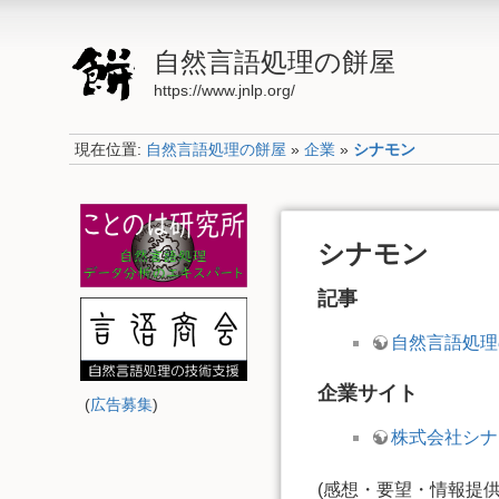
自然言語処理の餅屋
https://www.jnlp.org/
現在位置:
自然言語処理の餅屋
»
企業
»
シナモン
シナモン
記事
自然言語処理
企業サイト
(
広告募集
)
株式会社シナ
(感想・要望・情報提