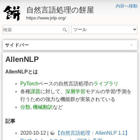
内容へ移動
自然言語処理の餅屋
https://www.jnlp.org/
サイドバー
AllenNLP
AllenNLPとは
PyTorch
ベースの自然言語処理の
ライブラリ
各種
課題
に対して、
深層学習
モデルの学習/予測を
行うための強力な機能群が実装されている
分類
,
機械翻訳
など
記事
2020-10-12 |
【自然言語処理：AllenNLP 1.1】