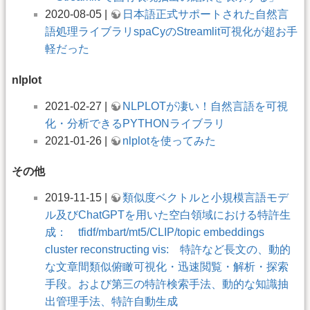
2020-08-05 |
日本語正式サポートされた自然言
語処理ライブラリspaCyのStreamlit可視化が超お手
軽だった
nlplot
2021-02-27 |
NLPLOTが凄い！自然言語を可視
化・分析できるPYTHONライブラリ
2021-01-26 |
nlplotを使ってみた
その他
2019-11-15 |
類似度ベクトルと小規模言語モデ
ル及びChatGPTを用いた空白領域における特許生
成： tfidf/mbart/mt5/CLIP/topic embeddings
cluster reconstructing vis: 特許など長文の、動的
な文章間類似俯瞰可視化・迅速閲覧・解析・探索
手段。および第三の特許検索手法、動的な知識抽
出管理手法、特許自動生成