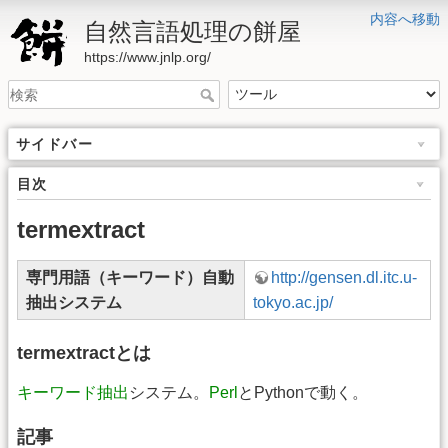
内容へ移動
自然言語処理の餅屋
https://www.jnlp.org/
サイドバー
目次
termextract
専門用語（キーワード）自動
http://gensen.dl.itc.u-
抽出システム
tokyo.ac.jp/
termextractとは
キーワード抽出
システム。
Perl
とPythonで動く。
記事