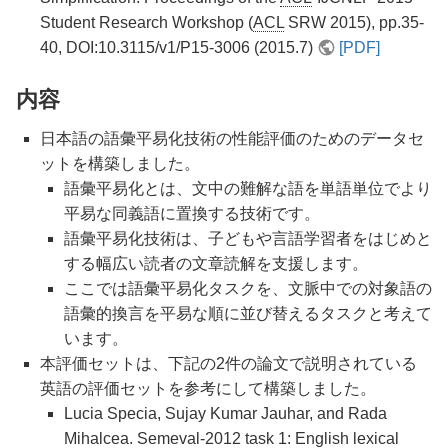
Student Research Workshop (
ACL
SRW 2015), pp.35-
40, DOI:10.3115/v1/P15-3006 (2015.7)
[PDF]
内容
日本語の語彙平易化技術の性能評価のためのデータセ
ットを構築しました。
語彙平易化とは、文中の難解な語を単語単位でより
平易な同義語に置換する技術です。
語彙平易化技術は、子どもや言語学習者をはじめと
する幅広い読者の文章読解を支援します。
ここでは語彙平易化タスクを、文脈中での対象語の
語彙的換言を平易な順に並び替えるタスクと考えて
います。
本評価セットは、下記の2件の論文で説明されている
英語の評価セットを参考にして構築しました。
Lucia Specia, Sujay Kumar Jauhar, and Rada
Mihalcea. Semeval-2012 task 1: English lexical