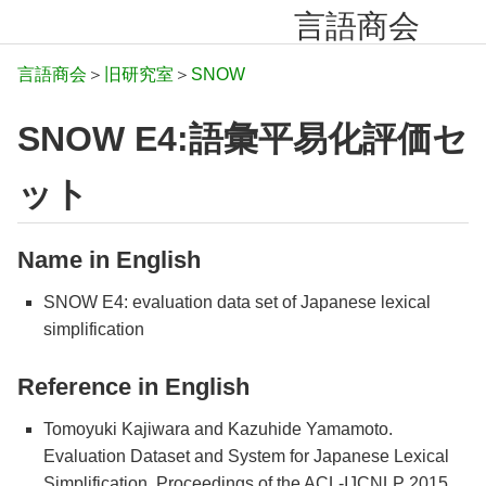
言語商会
言語商会
＞
旧研究室
＞
SNOW
SNOW E4:語彙平易化評価セ
ット
Name in English
SNOW E4: evaluation data set of Japanese lexical
simplification
Reference in English
Tomoyuki Kajiwara and Kazuhide Yamamoto.
Evaluation Dataset and System for Japanese Lexical
Simplification. Proceedings of the
ACL
-IJCNLP 2015