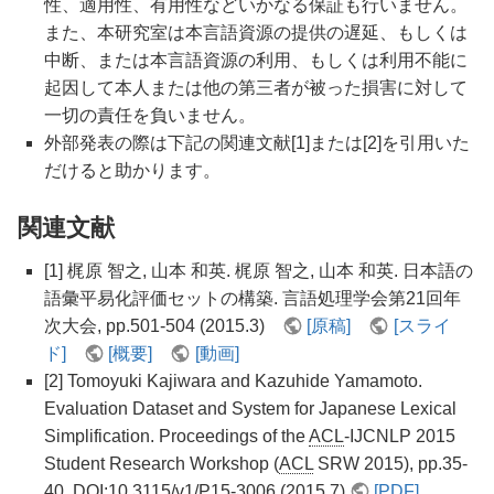
性、適用性、有用性などいかなる保証も行いません。
また、本研究室は本言語資源の提供の遅延、もしくは
中断、または本言語資源の利用、もしくは利用不能に
起因して本人または他の第三者が被った損害に対して
一切の責任を負いません。
外部発表の際は下記の関連文献[1]または[2]を引用いた
だけると助かります。
関連文献
[1] 梶原 智之, 山本 和英. 梶原 智之, 山本 和英. 日本語の
語彙平易化評価セットの構築. 言語処理学会第21回年
次大会, pp.501-504 (2015.3)
[原稿]
[スライ
ド]
[概要]
[動画]
[2] Tomoyuki Kajiwara and Kazuhide Yamamoto.
Evaluation Dataset and System for Japanese Lexical
Simplification. Proceedings of the
ACL
-IJCNLP 2015
Student Research Workshop (
ACL
SRW 2015), pp.35-
40, DOI:10.3115/v1/P15-3006 (2015.7)
[PDF]