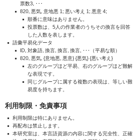
票数3, ･･･
820, 悪気, 意地悪 1; 悪い考え 1; 悪意 4;
順番に意味はありません。
投票数は、5人の作業者のうちその換言を回答
した人数を表します。
語彙平易化データ
ID, 対象語, 換言, 換言, 換言, ･･･（平易な順）
820, 悪気, {意地悪, 悪意} {悪気} {悪い考え}
左のグループほど平易、右のグループほど難解
な表現です。
同じグループに属する複数の表現は、等しい難
易度を持ちます。
利用制限・免責事項
利用制限は特にありません。
再配布は禁止します。
本研究室は、本言語資源の内容に関する完全性、正確