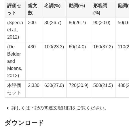
評価セ
総文
名詞(%)
動詞(%)
形容詞
副詞(
ット
数
(%)
(Specia
300
80(26.7)
80(26.7)
90(30.0)
50(16
et al.,
2012)
(De
430
100(23.3)
60(14.0)
160(37.2)
110(2
Belder
and
Moens,
2012)
本評価
2,330
630(27.0)
720(30.9)
500(21.5)
480(2
セット
詳しくは下記の関連文献[1][2]をご覧ください。
ダウンロード