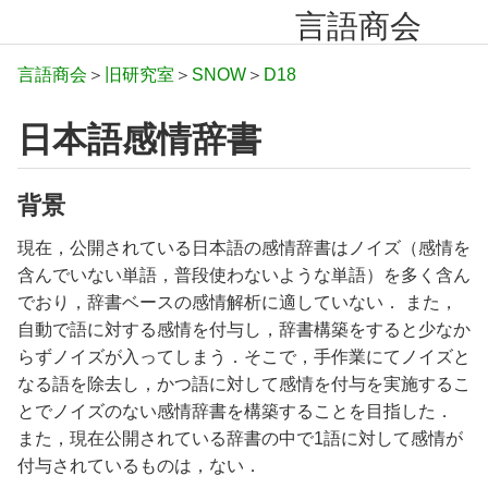
言語商会
言語商会
＞
旧研究室
＞
SNOW
＞
D18
日本語感情辞書
背景
現在，公開されている日本語の感情辞書はノイズ（感情を
含んでいない単語，普段使わないような単語）を多く含ん
でおり，辞書ベースの感情解析に適していない． また，
自動で語に対する感情を付与し，辞書構築をすると少なか
らずノイズが入ってしまう．そこで，手作業にてノイズと
なる語を除去し，かつ語に対して感情を付与を実施するこ
とでノイズのない感情辞書を構築することを目指した．
また，現在公開されている辞書の中で1語に対して感情が
付与されているものは，ない．