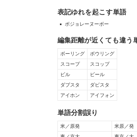
表記ゆれを起こす単語
ボジョレーヌーボー
編集距離が近くても違う
ボーリング
ボウリング
スコープ
スコップ
ビル
ビール
ダブスタ
ダビスタ
アイホン
アイフォン
単語分割誤り
米／原発
米原／発
東／京大
東京／大