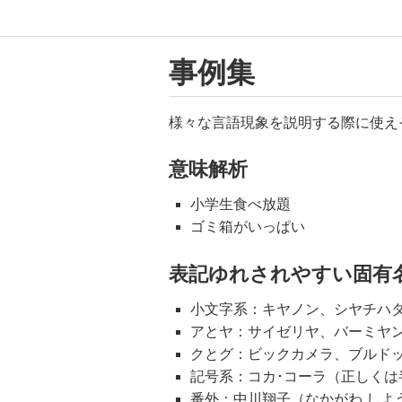
事例集
様々な言語現象を説明する際に使え
意味解析
小学生食べ放題
ゴミ箱がいっぱい
表記ゆれされやすい固有
小文字系：キヤノン、シヤチハ
アとヤ：サイゼリヤ、バーミヤ
クとグ：ビックカメラ、ブルド
記号系：コカ･コーラ（正しくは
番外：中川翔子（なかがわ しよ