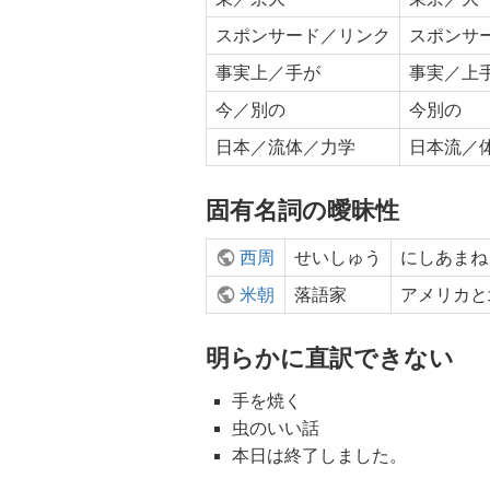
スポンサード／リンク
スポンサ
事実上／手が
事実／上
今／別の
今別の
日本／流体／力学
日本流／
固有名詞の曖昧性
西周
せいしゅう
にしあまね
米朝
落語家
アメリカと
明らかに直訳できない
手を焼く
虫のいい話
本日は終了しました。