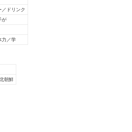
ー／ドリンク
手が
体力／学
北朝鮮