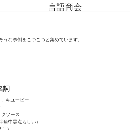
言語商会
そうな事例をこつこつと集めています。
名詞
タ、キユーピー
ン
ックソース
半角中黒点らしい）
うこ）