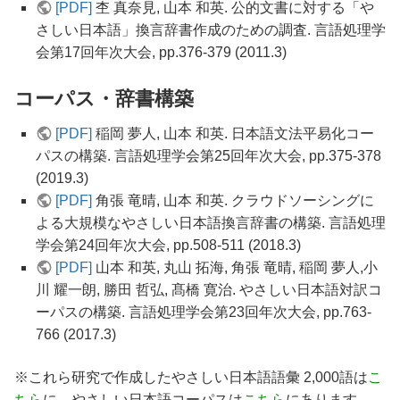
[PDF]
杢 真奈見, 山本 和英. 公的文書に対する「や
さしい日本語」換言辞書作成のための調査. 言語処理学
会第17回年次大会, pp.376-379 (2011.3)
コーパス・辞書構築
[PDF]
稲岡 夢人, 山本 和英. 日本語文法平易化コー
パスの構築. 言語処理学会第25回年次大会, pp.375-378
(2019.3)
[PDF]
角張 竜晴, 山本 和英. クラウドソーシングに
よる大規模なやさしい日本語換言辞書の構築. 言語処理
学会第24回年次大会, pp.508-511 (2018.3)
[PDF]
山本 和英, 丸山 拓海, 角張 竜晴, 稲岡 夢人,小
川 耀一朗, 勝田 哲弘, 髙橋 寛治. やさしい日本語対訳コ
ーパスの構築. 言語処理学会第23回年次大会, pp.763-
766 (2017.3)
※これら研究で作成したやさしい日本語語彙 2,000語は
こ
ちら
に、やさしい日本語コーパスは
こちら
にあります。