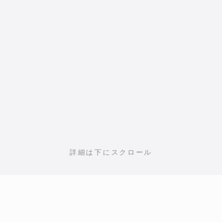
詳細は下にスクロール